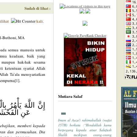
Sudah di lihat :
ilihat
kali.
 al-Buthoni, MA
pada semua manusia untuk
semua keadaan, baik yang
 maupun hak-hak sesama
i ketentuan syariat Allah
Allah Ta’ala mensyariatkan
sempurna[1].
Mutiara Salaf
إِنَّ اللَّهَ يَأْمُرُ ب
عَنِ الْفَحْشَاءِ
Imam al Auza'i rahimahullah (wafat
157H) berkata :“Hendaklah kamu
ebajikan, memberi kepada
berpegang kepada atsar Salafush
aran dan permusuhan. Dia
Shalih meskipun orang-orang