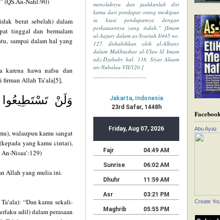
n”
(QS.An-Nahl:90)
menolaknya dan jauhkanlah diri
kamu dari pendapat orang meskipun
ia hiasi pendapatnya dengan
tidak berat sebelah) dalam
perkataannya yang indah.” [Imam
pat tinggal dan bermalam
al-Aajury dalam as-Syariah I/445 no.
uatu, sampai dalam hal yang
127, dishahihkan oleh al-Albany
dalam Mukhtashar al-Uluw lil Imam
adz-Dzahaby hal. 138, Siyar Alaam
an-Nubalaa VII/120.]
ya karena hawa nafsu dan
__________________
irman Allah Ta’ala[5],
وَلَنْ تَسْتَطِيعُوا أ
Faceboo
Abu Ayaz
ri(mu), walaupun kamu sangat
 (kepada yang kamu cintai),
 An-Nisaa’:129)
n Allah yang mulia ini.
 Ta’ala): “Dan kamu sekali-
Create Yo
berlaku adil) dalam perasaan