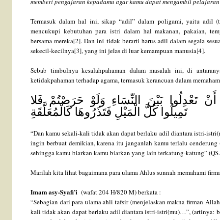
memberi pengajaran kepadamu agar kamu dapat mengambil pelajara
Termasuk dalam hal ini, sikap “adil” dalam poligami, yaitu adil (
mencukupi kebutuhan para istri dalam hal makanan, pakaian, tem
bersama mereka[2]. Dan ini tidak berarti harus adil dalam segala ses
sekecil-kecilnya[3], yang ini jelas di luar kemampuan manusia[4].
Sebab timbulnya kesalahpahaman dalam masalah ini, di antaran
ketidakpahaman terhadap agama, termasuk kerancuan dalam memahami f
َنْ تَعْدِلُوا بَيْنَ النِّسَاءِ وَلَوْ حَرَصْتُمْ فَلا
تَمِيلُوا كُلَّ الْمَيْلِ فَتَذَرُوهَا كَالْمُعَلَّقَةِ
“Dan kamu sekali-kali tidak akan dapat berlaku adil diantara istri-ist
ingin berbuat demikian, karena itu janganlah kamu terlalu cenderung
sehingga kamu biarkan kamu biarkan yang lain terkatung-katung” (QS.
Marilah kita lihat bagaimana para ulama Ahlus sunnah memahami firma
Imam asy-Syafi’i
(wafat 204 H/820 M) berkata :
“Sebagian dari para ulama ahli tafsir (menjelaskan makna firman Allah
kali tidak akan dapat berlaku adil diantara istri-istri(mu)…”, (artinya: 