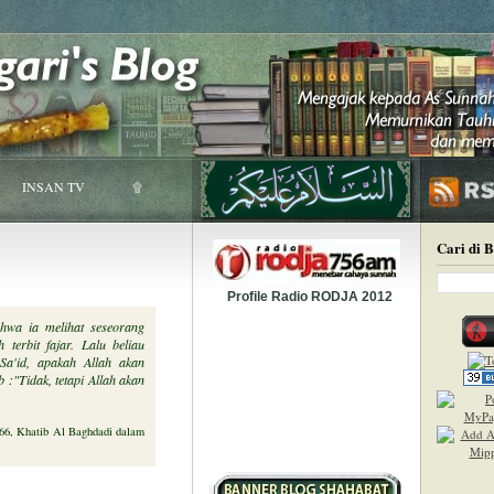
INSAN TV
۩
Cari di 
Profile Radio RODJA 2012
hwa ia melihat seseorang
 terbit fajar. Lalu beliau
Sa'id, apakah Allah akan
 :"Tidak, tetapi Allah akan
6, Khatib Al Baghdadi dalam