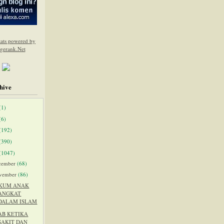
hive
(1)
(6)
(192)
(390)
(1047)
cember
(68)
vember
(86)
KUM ANAK
ANGKAT
DALAM ISLAM
AB KETIKA
SAKIT DAN