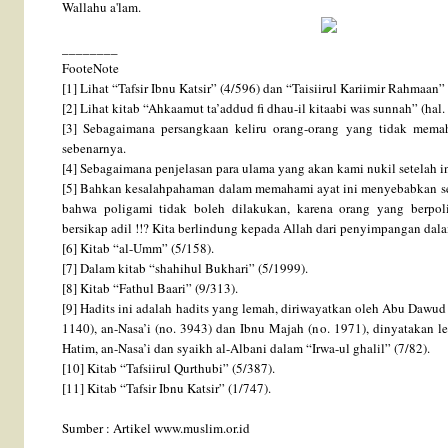
Wallahu a'lam.
________
FooteNote
[1] Lihat “Tafsir Ibnu Katsir” (4/596) dan “Taisiirul Kariimir Rahmaan” 
[2] Lihat kitab “Ahkaamut ta’addud fi dhau-il kitaabi was sunnah” (hal. 
[3] Sebagaimana persangkaan keliru orang-orang yang tidak mema
sebenarnya.
[4] Sebagaimana penjelasan para ulama yang akan kami nukil setelah in
[5] Bahkan kesalahpahaman dalam memahami ayat ini menyebabkan s
bahwa poligami tidak boleh dilakukan, karena orang yang berpol
bersikap adil !!? Kita berlindung kepada Allah dari penyimpangan d
[6] Kitab “al-Umm” (5/158).
[7] Dalam kitab “shahihul Bukhari” (5/1999).
[8] Kitab “Fathul Baari” (9/313).
[9] Hadits ini adalah hadits yang lemah, diriwayatkan oleh Abu Dawud (
1140), an-Nasa’i (no. 3943) dan Ibnu Majah (no. 1971), dinyatakan 
Hatim, an-Nasa’i dan syaikh al-Albani dalam “Irwa-ul ghalil” (7/82).
[10] Kitab “Tafsiirul Qurthubi” (5/387).
[11] Kitab “Tafsir Ibnu Katsir” (1/747).
Sumber : Artikel www.muslim.or.id