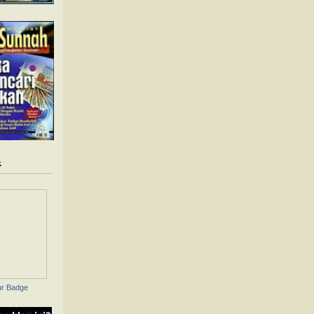
k
ur Badge