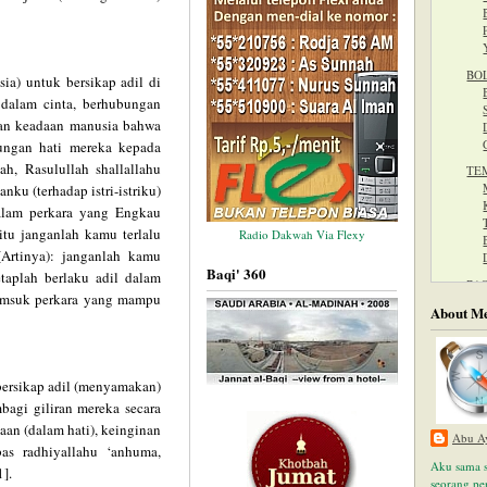
BO
ia) untuk bersikap adil di
i dalam cinta, berhubungan
gkan keadaan manusia bahwa
ungan hati mereka kepada
lah, Rasulullah shallallahu
TE
nku (terhadap istri-istriku)
alam perkara yang Engkau
itu janganlah kamu terlalu
Radio Dakwah Via Flexy
Artinya): janganlah kamu
Baqi' 360
tetaplah berlaku adil dalam
BA
termsuk perkara yang mampu
About M
NA
 bersikap adil (menyamakan)
bagi giliran mereka secara
ME
aan (dalam hati), keinginan
Abu A
as radhiyallahu ‘anhuma,
Aku sama s
].
seorang pe
SE