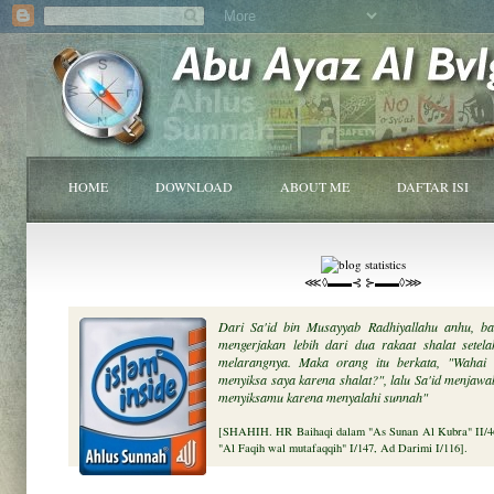
HOME
DOWNLOAD
ABOUT ME
DAFTAR ISI
⋘◊▬▬⊰ ⊱▬▬◊⋙
Dari Sa'id bin Musayyab Radhiyallahu anhu, ba
mengerjakan lebih dari dua rakaat shalat setelah
melarangnya. Maka orang itu berkata, "Wahai 
menyiksa saya karena shalat?", lalu Sa'id menjawab
menyiksamu karena menyalahi sunnah"
[SHAHIH. HR Baihaqi dalam "As Sunan Al Kubra" II/46
"Al Faqih wal mutafaqqih" I/147, Ad Darimi I/116].