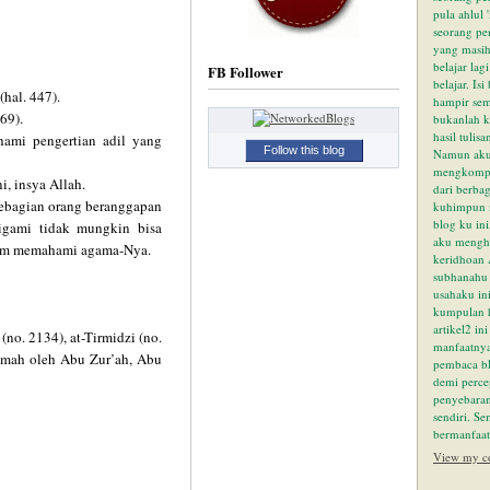
pula ahlul 
seorang pe
yang masih
belajar lag
FB Follower
belajar. Isi
(hal. 447).
HU
hampir se
69).
bukanlah k
hasil tulisa
hami pengertian adil yang
Follow this blog
Namun aku
OR
mengkompil
i, insya Allah.
dari berba
ebagian orang beranggapan
kuhimpun m
blog ku in
igami tidak mungkin bisa
aku mengh
alam memahami agama-Nya.
SH
keridhoan 
subhanahu w
usahaku ini
kumpulan 
artikel2 in
no. 2134), at-Tirmidzi (no.
manfaatnya
lemah oleh Abu Zur’ah, Abu
pembaca bl
CE
demi perce
penyebaran
sendiri. S
bermanfaat
View my co
PE