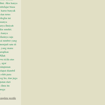
'ilmi. Aku hanya
RAGU TIDAK
mbelajar biasa
BISA
 harus banyak
MENGALAHKA
i dan terus
N SESUATU Y...
 blogku ini
KUM BERMAIN
muanya
KARTU TANPA
arya ilmiyah
TARUHAN
nku sendiri.
 hanya
ANG YANG
asinya saja
TIDAK
gai sumber yang
MENGERJAKAN
enjadi satu di
SHOLAT TERUS-
i, yang mana
MENERUS
arapkan
AHIHKAH
Allah
KISAH
a ta'ala atas
ALQOMAH
, agar
DURHAKA
himpunan
KEPADA
i dapat diambil
IBUNDANYA?
 oleh para
og ku, dan juga
LAH-CELAH
patan dari
TUBUH
 ilmu itu
MANUSIA
emoga
YANG DAPAT
.
DIMASUKI
mplete profile
SETAN
NCURI BERITA