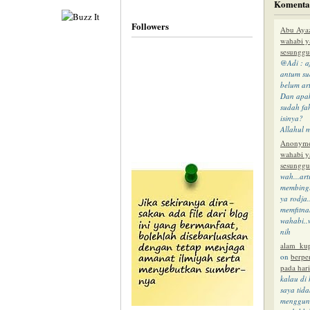
Komentar
Followers
EN
Abu Aya
wahabi y
sesungg
@Adi : a
antum su
belum art
Dan apa
BO
sudah f
isinya?
Allahul m
Anonym
wahabi y
ME
sesungg
wah...arti
membing
ya rodja.
memfitna
KE
wahabi..
nih
PE
alam_ku
on
berpe
RA
pada hari
kalau di 
saya tid
menggun