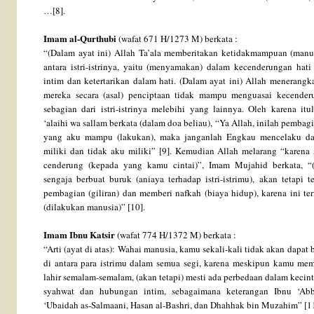
…[8].
Imam al-Qurthubi
(wafat 671 H/1273 M) berkata :
“(Dalam ayat ini) Allah Ta’ala memberitakan ketidakmampuan (manus
antara istri-istrinya, yaitu (menyamakan) dalam kecenderungan hat
intim dan ketertarikan dalam hati. (Dalam ayat ini) Allah meneran
mereka secara (asal) penciptaan tidak mampu menguasai kecender
sebagian dari istri-istrinya melebihi yang lainnya. Oleh karena itu
‘alaihi wa sallam berkata (dalam doa beliau), “Ya Allah, inilah pembagia
yang aku mampu (lakukan), maka janganlah Engkau mencelaku d
miliki dan tidak aku miliki” [9]. Kemudian Allah melarang “karena 
cenderung (kepada yang kamu cintai)”, Imam Mujahid berkata, “(
sengaja berbuat buruk (aniaya terhadap istri-istrimu), akan tetapi 
pembagian (giliran) dan memberi nafkah (biaya hidup), karena ini 
(dilakukan manusia)” [10].
Imam Ibnu Katsir
(wafat 774 H/1372 M) berkata :
“Arti (ayat di atas): Wahai manusia, kamu sekali-kali tidak akan dapat
di antara para istrimu dalam semua segi, karena meskipun kamu mem
lahir semalam-semalam, (akan tetapi) mesti ada perbedaan dalam kecint
syahwat dan hubungan intim, sebagaimana keterangan Ibnu ‘Abb
‘Ubaidah as-Salmaani, Hasan al-Bashri, dan Dhahhak bin Muzahim” [11