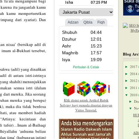
lah Ta’ala mengampuni bagi
karena itu janganlah kamu
nlah kamu memperturutkan
mpang dari syariat). Dan
n nisaa’ (bersikap adil di
 imam al-Bukhari tersebut,
Blog Arc
2017
►
ahwa (adil) yang dinafikan
2014
►
l di antara istri-istrinya
2012
m (yang shahih) menunjukkan
►
makan semua istri (dalam
2011
►
 dari mereka. Jika seorang
2010
▼
utuhan mereka yang berupa)
Klik disini untuk Artikel Rubik
De
►
Solving bagi pemula disertai dengan
k), maka dia tidak berdosa
No
▼
Video Tutorial.
hati, atau memberi hadiah
HU
“Artinya: kecintaan dan
li tafsir)…Imam al-Baihaqi
dhiyallahu ‘anhuma beliau
AD
) dan jima’ (hubungan intim)