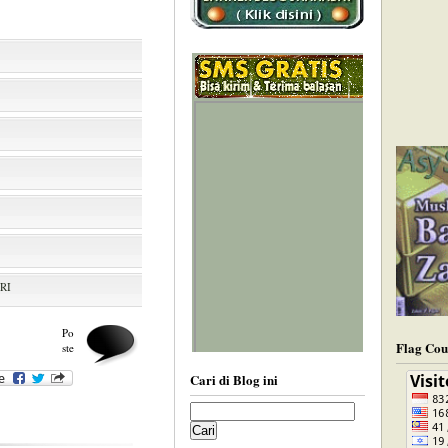
RI
Po
Flag Cou
ste
Cari di Blog ini