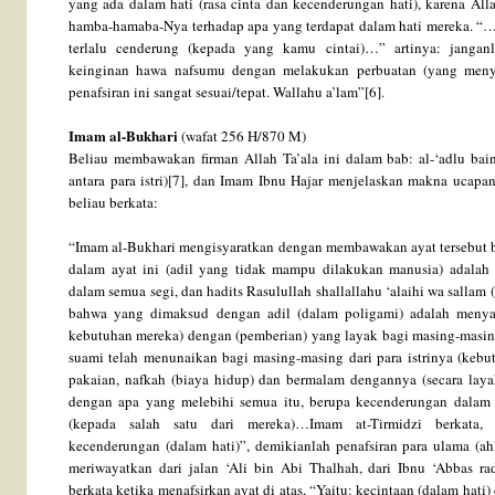
yang ada dalam hati (rasa cinta dan kecenderungan hati), karena Al
hamba-hamaba-Nya terhadap apa yang terdapat dalam hati mereka. “…
terlalu cenderung (kepada yang kamu cintai)…” artinya: janga
keinginan hawa nafsumu dengan melakukan perbuatan (yang menyi
penafsiran ini sangat sesuai/tepat. Wallahu a’lam”[6].
Imam al-Bukhari
(wafat 256 H/870 M)
Beliau membawakan firman Allah Ta’ala ini dalam bab: al-‘adlu baina
antara para istri)[7], dan Imam Ibnu Hajar menjelaskan makna ucapan
beliau berkata:
“Imam al-Bukhari mengisyaratkan dengan membawakan ayat tersebut b
dalam ayat ini (adil yang tidak mampu dilakukan manusia) adalah adi
dalam semua segi, dan hadits Rasulullah shallallahu ‘alaihi wa salla
bahwa yang dimaksud dengan adil (dalam poligami) adalah menya
kebutuhan mereka) dengan (pemberian) yang layak bagi masing-masing
suami telah menunaikan bagi masing-masing dari para istrinya (keb
pakaian, nafkah (biaya hidup) dan bermalam dengannya (secara laya
dengan apa yang melebihi semua itu, berupa kecenderungan dalam 
(kepada salah satu dari mereka)…Imam at-Tirmidzi berkata, 
kecenderungan (dalam hati)”, demikianlah penafsiran para ulama (ah
meriwayatkan dari jalan ‘Ali bin Abi Thalhah, dari Ibnu ‘Abbas ra
berkata ketika menafsirkan ayat di atas, “Yaitu: kecintaan (dalam hati